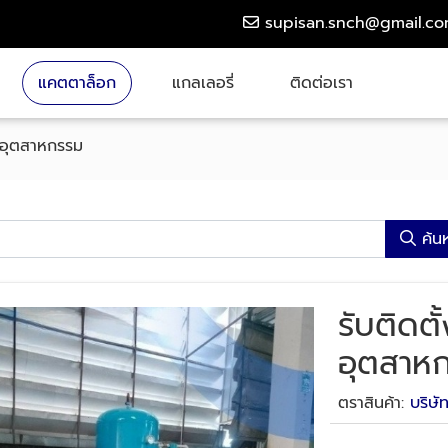
supisan.snch@gmail.c
แคตตาล็อก
แกลเลอรี่
ติดต่อเรา
านอุตสาหกรรม
ค้น
รับติดต
อุตสาห
ตราสินค้า:
บริษั