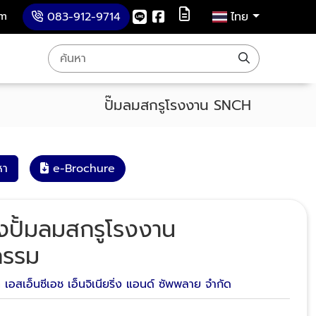
om
083-912-9714
ไทย
ปั๊มลมสกรูโรงงาน SNCH
หา
e-Brochure
ั้งปั้มลมสกรูโรงงาน
กรรม
ท เอสเอ็นซีเอช เอ็นจิเนียริ่ง แอนด์ ซัพพลาย จำกัด