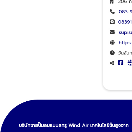
206 ถ
083-9
08391
supis
https
วันจัน
บริษัทขายปั๊มลมแบบสกรู Wind Air เทคโนโลยีชั้นสูงจาก