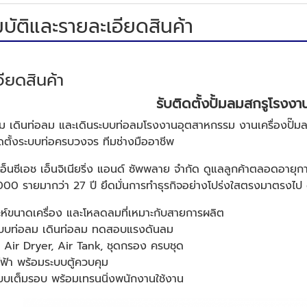
บัติและรายละเอียดสินค้า
ียดสินค้า
รับติดตั้งปั้มลมสกรูโรงง
มลม เดินท่อลม และเดินระบบท่อลมโรงงานอุตสาหกรรม งานเครื่องปั
ตั้งระบบท่อครบวงจร ทีมช่างมืออาชีพ
เอ็นซีเอช เอ็นจิเนียริ่ง แอนด์ ซัพพลาย จำกัด ดูแลลูกค้าตลอดอายุ
000 รายมากว่า 27 ปี ยึดมั่นการทำธุรกิจอย่างโปร่งใสตรงมาตรงไป ดู
าะห์ขนาดเครื่อง และโหลดลมที่เหมาะกับสายการผลิต
บท่อลม เดินท่อลม ทดสอบแรงดันลม
้ง Air Dryer, Air Tank, ชุดกรอง ครบชุด
ฟฟ้า พร้อมระบบตู้ควบคุม
บบเต็มรอบ พร้อมเทรนนิ่งพนักงานใช้งาน