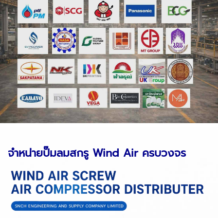
จำหน่ายปั๊มลมสกรู Wind Air ครบวงจร